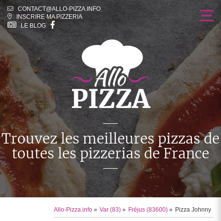
CONTACT@ALLO-PIZZA.INFO
INSCRIRE MA PIZZERIA
LE BLOG
Trouvez les meilleures pizzas
de
toutes les pizzerias de France
Allo-Pizza.info
»
Var (83)
»
Fréjus (83600)
»
Pizza Johnny