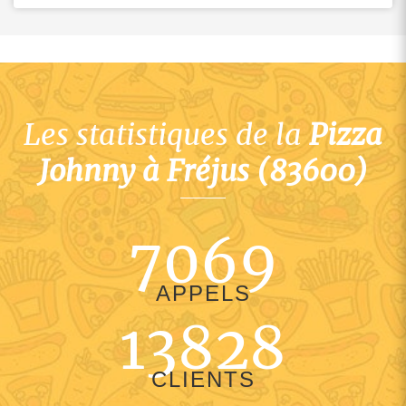
Les statistiques de la
Pizza
Johnny à Fréjus (83600)
7069
APPELS
13828
CLIENTS