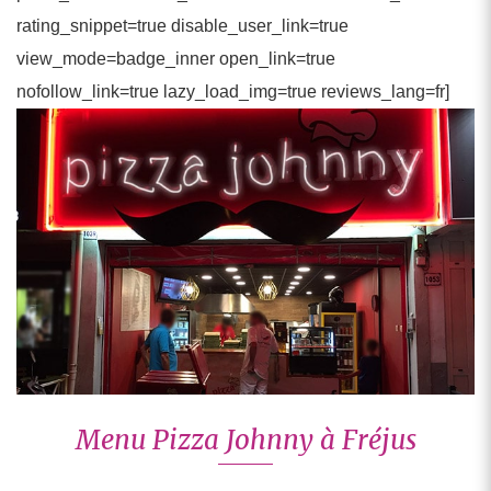
rating_snippet=true disable_user_link=true
view_mode=badge_inner open_link=true
nofollow_link=true lazy_load_img=true reviews_lang=fr]
Menu Pizza Johnny à Fréjus